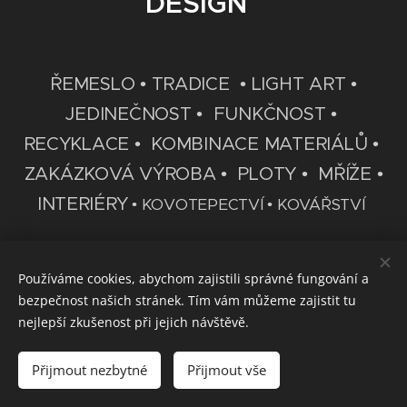
DESIGN
ŘEMESLO • TRADICE •
LIGHT ART •
JEDINEČNOST • FUNKČNOST •
RECYKLACE • KOMBINACE MATERIÁLŮ •
ZAKÁZKOVÁ VÝROBA • PLOTY • MŘÍŽE
•
INTERIÉRY
• KOVOTEPECTVÍ • KOVÁŘSTVÍ
Používáme cookies, abychom zajistili správné fungování a
bezpečnost našich stránek. Tím vám můžeme zajistit tu
nejlepší zkušenost při jejich návštěvě.
ČUHEL JAN
, Merhautova 137, Brno, 613 00, +420 776 591 102
Vytvořeno službou
Webnode
Cookies
Přijmout nezbytné
Přijmout vše